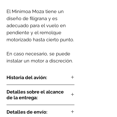
El Minimoa Mo2a tiene un
diseño de filigrana y es
adecuado para el vuelo en
pendiente y el remolque
motorizado hasta cierto punto.
En caso necesario, se puede
instalar un motor a discreción.
Historia del avión:
El Minimoa Mo2a fue una variante
Detalles sobre el alcance
perfeccionada del planeador de alto
de la entrega:
rendimiento diseñado por Schempp-
Hirth en los años 1930.
El kit estándar incluye el kit
Conservó el diseño de ala de gaviota
Detalles de envío:
completo, pero sin herramientas,
que definió al Minimoa original, pero